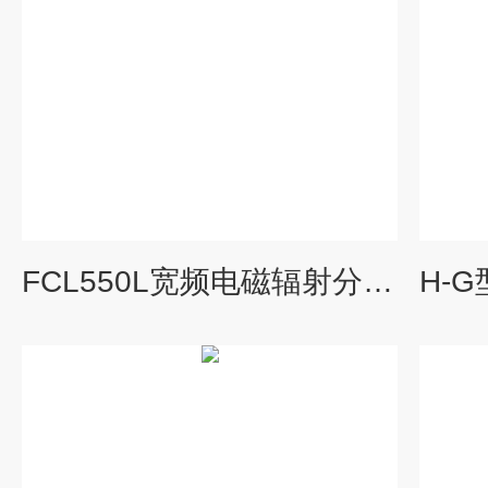
FCL550L宽频电磁辐射分析仪（场强仪）