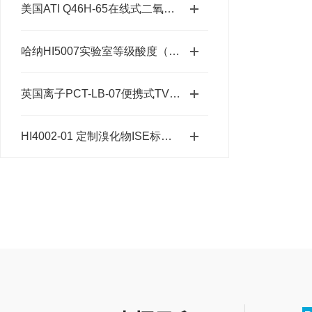
美国ATI Q46H-65在线式二氧化氯分析仪主要有哪些特点
哈纳HI5007实验室等级酸度（7.01 pH）标准缓冲液
英国离子PCT-LB-07便携式TVOC检测仪（顺丰包邮）
HI4002-01 定制溴化物ISE标准液