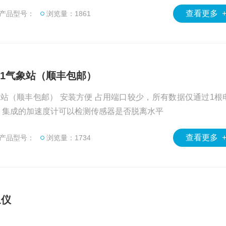
单元模块。但这还不是精彩的部分。市场上没有比这更容易安
查看更多 
产品型号：
浏览量：1861
简单。
OS41气象站（顺丰包邮）
） 安装方便 占用端口较少，所有数据仅通过1根电缆
进行传输 SDI-12数字通讯 集成的加速度计可以检测传感器是否脱离水平
查看更多 
产品型号：
浏览量：1734
象仪