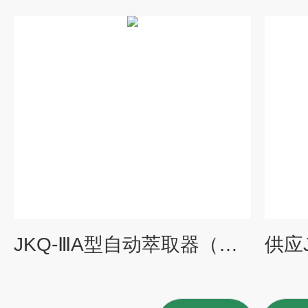
JKQ-ⅢA型自动萃取器（测油仪配套设备）