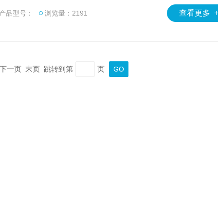
器的收集系统能够快速抽取渗漏废水以进行化验。
查看更多 
产品型号：
浏览量：2191
一页 下一页 末页 跳转到第
页