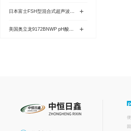
日本富士FSH型混合式超声波流量计配管材质
美国奥立龙9172BNWP pH酸度电极（0-14PH）
P
便
固