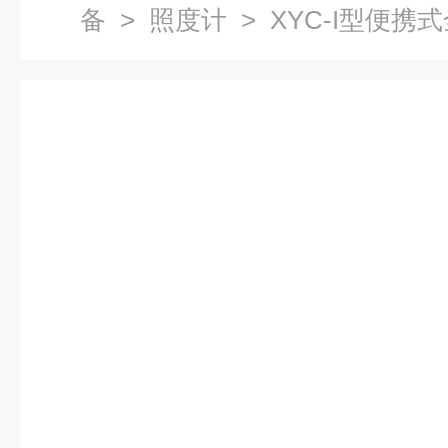
备
>
照度计
> XYC-I型便携