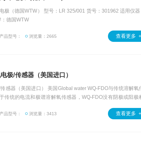
TW） 型号：LR 325/001 货号：301962 适用仪器：C
10/Cond 7310 品牌：德国WTW
查看更多 
产品型号：
浏览量：2665
氧电极/传感器（美国进口）
传感器（美国进口） 美国Global water WQ-FDO与传统溶解
于传统的电流和极谱溶解氧传感器，WQ-FDO没有阴极或阳极
，降低维护成本。也不受水流速度影响，甚至可以放到淤塞的地
查看更多 
产品型号：
浏览量：3413
通常校准周期为一年。