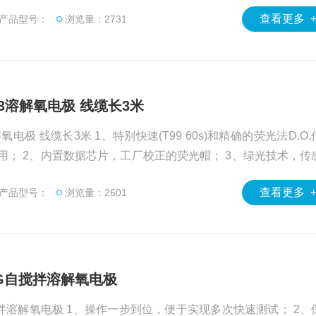
查看更多 
产品型号：
浏览量：2731
5-3溶解氧电极 线缆长3米
长3米 1、特别快速(T99 60s)和精确的荧光法D.O.传感
应用； 2、内置数据芯片，工厂校正的荧光帽； 3、绿光技术，传
合BOD瓶测量； 5、不受H2S干扰； 6、45度斜角设计不受气
查看更多 
产品型号：
浏览量：2601
x-G自搅拌溶解氧电极
-G自搅拌溶解氧电极 1、操作一步到位，便于实现多次快速测试； 2、