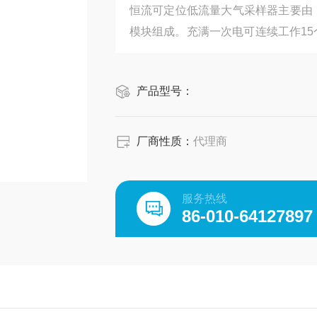
恒流可定位低流量大气采样器主要由
模块组成。充满一次电可连续工作1
样时间、温度、大气压力、电量显示
定准确，噪音低等优点。可采样时随
产品型号：
厂商性质：
代理商
服务热线
86-010-64127897