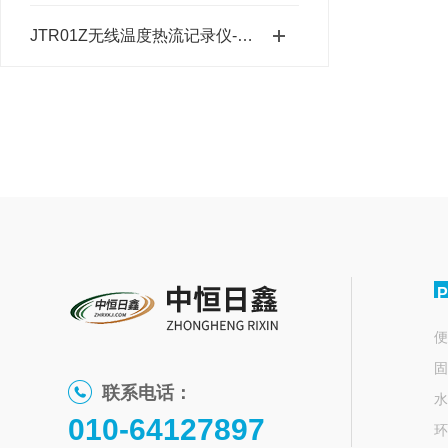
JTR01Z无线温度热流记录仪-20~85℃
P
便
固
联系电话：
水
010-64127897
环