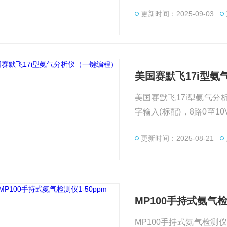
特殊气体传感器Pac 80
更新时间：2025-09-03
N）、氨气（NH3）、二氧
感器。
美国赛默飞17i型
美国赛默飞17i型氨气分析
字输入(标配)，8路0至10
均时间) 量程漂移：±1%
更新时间：2025-08-21
MP100手持式氨气检
MP100手持式氨气检测仪1