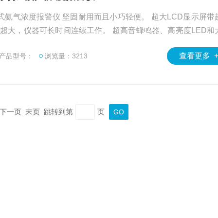
手持式氨气浓度报警仪 坚固耐用而且小巧轻便。 超大LCD显示屏带
量超大，仪器可长时间连续工作。 超高音蜂鸣器、高亮度LED和
量震动马达。 外壳防护等级可达到IP65 一键恢复功能，使您无须担心操作失误。
查看更多 
产品型号：
浏览量：3213
一页 下一页 末页 跳转到第
页