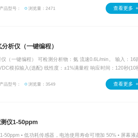
00 可配备用于检测二氧化碳（CO2）、氯气（Cl2）、氰化氢（
查看更多 
产品型号：
浏览量：2471
化氮（NO2）、磷化氢（PH3）和有机蒸气（OV 或 OV-A）
氨气分析仪（一键编程）
仪（一键编程） 可检测分析物：氨 流速0.6L/min。 输入：16
VDC模拟输入(选配) 线性度：±1%满量程 响应时间：120秒(10
满量程
查看更多 
产品型号：
浏览量：3549
测仪1-50ppm
-50ppm • 低功耗传感器，电池使用寿命可增加 50% • 屏幕液