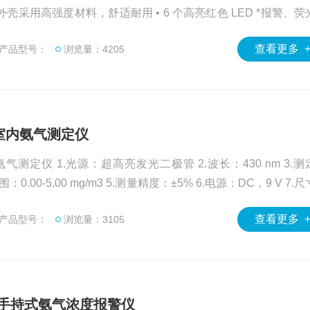
外壳采用高强度材料，舒适耐用 • 6 个高亮红色 LED *报警、荧
 • 智能传感器支持离线标定， 支持超过 17 种气体传感器类型
查看更多 
产品型号：
浏览量：4205
式室内氨气测定仪
氨气测定仪 1.光源：超高亮发光二极管 2.波长：430 nm 3.测
范围：0.00-5.00 mg/m3 5.测量精度：±5% 6.电源：DC，9 V 7.
.4 kg
查看更多 
产品型号：
浏览量：3105
H3手持式氨气浓度报警仪