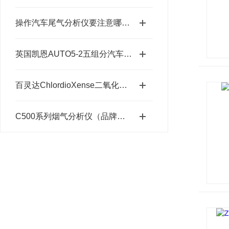
操作汽车尾气分析仪要注意哪些事项
英国凯恩AUTO5-2五组分汽车尾气分析仪（包邮）
百灵达ChlordioXense二氧化氯传感仪（CS 300）
C500系列烟气分析仪（品牌：意大利seitron）技术参数