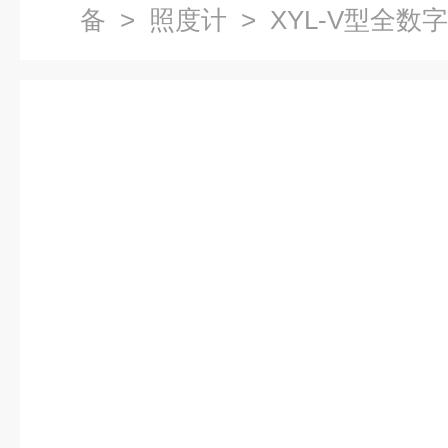
备
>
照度计
> XYL-V型全