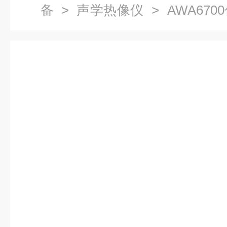
备
>
声学热像仪
> AWA67
丰包邮）