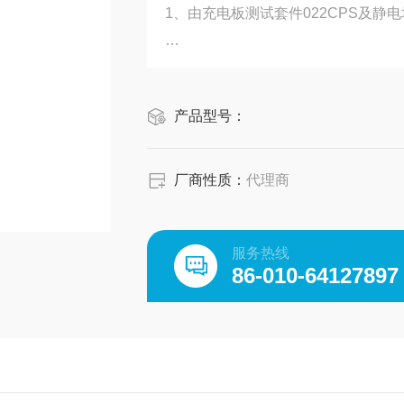
1、由充电板测试套件022CPS及静电
2、执行标准EN61340-5-1 and EOS/E
产品型号：
3、监测仪内置计时器，外接高压发
厂商性质：
代理商
服务热线
86-010-64127897