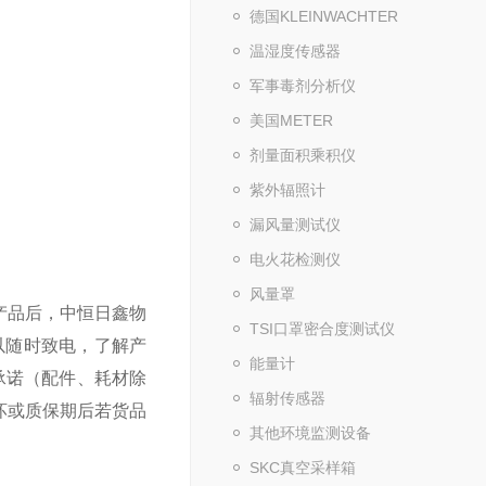
德国KLEINWACHTER
温湿度传感器
军事毒剂分析仪
美国METER
剂量面积乘积仪
紫外辐照计
漏风量测试仪
电火花检测仪
风量罩
产品后，中恒日鑫物
TSI口罩密合度测试仪
以随时致电，了解产
能量计
承诺（配件、耗材除
辐射传感器
坏或质保期后若货品
其他环境监测设备
SKC真空采样箱