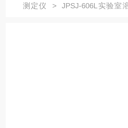
测定仪
> JPSJ-606L实
邮）