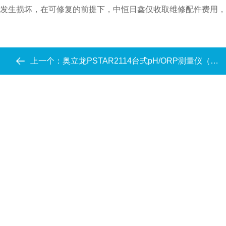
发生损坏，在可修复的前提下，中恒日鑫仅收取维修配件费用，
上一个：
奥立龙PSTAR2114台式pH/ORP测量仪（套装）