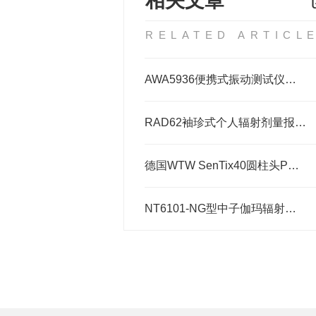
相关文章
RELATED ARTICL
AWA5936便携式振动测试仪主要功能
RAD62袖珍式个人辐射剂量报警仪剂量率多少
德国WTW SenTix40圆柱头PH电极主要特点
NT6101-NG型中子伽玛辐射巡检仪功能特点