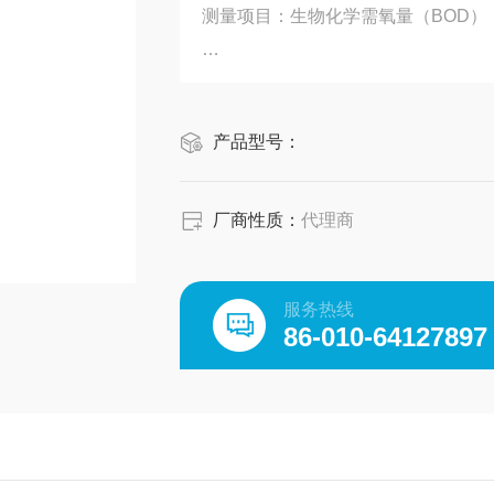
测量项目：生物化学需氧量（BOD）
测量原理：微生物电极法
产品型号：
进样方式：蠕动泵驱动恒速流通连续
测量范围：2-4000mg/L
厂商性质：
代理商
服务热线
86-010-64127897