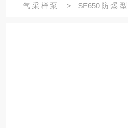
气采样泵
> SE650防爆
650mL/min