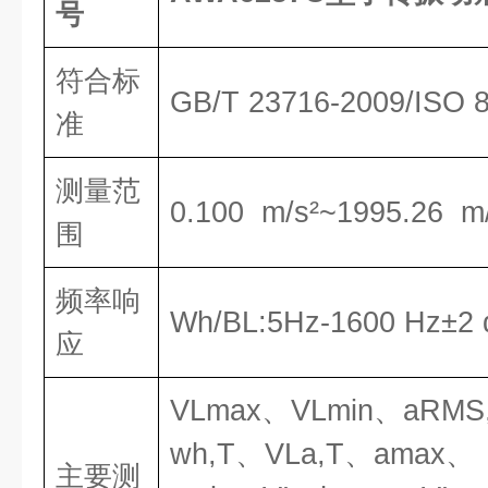
号
符合标
GB/T 23716-2009/ISO 
准
测量范
0.100 m/s²~1995.26 m
围
频率响
Wh/BL:5Hz-1600 Hz±2 
应
VL
max
、VL
min
、aRMS,
wh,T
、VL
a,T
、amax、
主要测