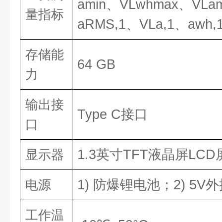
amin、VL
whmax
、VL
a
量指标
aRMS,1、VL
a,1
、awh,
存储能
64 GB
力
输出接
Type C接口
口
1.3英寸TFT液晶屏LCD
显示器
1) 防爆锂电池；2) 5V
电源
工作温