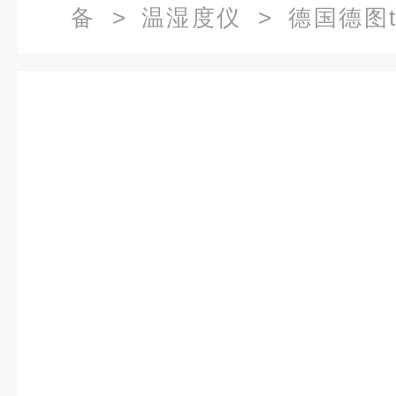
备
>
温湿度仪
> 德国德图te
（05721762）