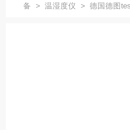
备
>
温湿度仪
> 德国德图test 184H
记录仪