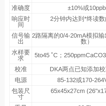
准确度
±10%或10ppb
响应时
2分钟内达到*终读数
间
信号输
2路隔离的0/4
-
20mA模拟
出
数）
水样要
5to45 ˚C；250ppmCaCO
求
校准
DKA两点已知添加
电源
85-132或170-264
包装尺
65x45x27cm (26"x17
寸