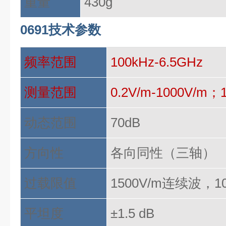
重量
430g
0691技术参数
频率范围
100kHz-6.5GHz
测量范围
0.2V/m-1000V/m；
动态范围
70dB
方向性
各向同性（三轴）
过载限值
1500V/m连续波，1
平坦度
±1.5 dB