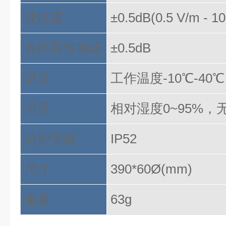
线性度
±0.5dB(0.5 V/m - 1
各向同性响应
±0.5dB
温度
工作温度
-10℃-40
湿度
相对湿度
0~95%，
防护等级
IP52
尺寸
390*60Ø(mm)
重量
63g