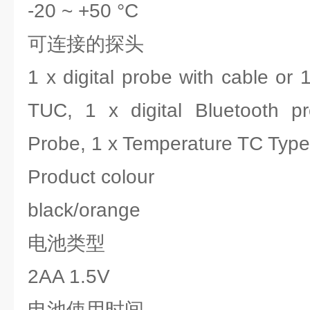
-20 ~ +50 °C
可连接的探头
1 x digital probe with cable or
TUC, 1 x digital Bluetooth p
Probe, 1 x Temperature TC Type
Product colour
black/orange
电池类型
2AA 1.5V
电池使用时间