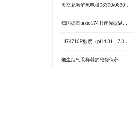
奥立龙溶解氧电极08300/083005D/083010MD
德国德图testo174 H迷你型温湿度数据记录仪
HI74710P酸度（pH4.01、7.01、10.01）标准缓冲液
烟尘烟气采样器的维修保养