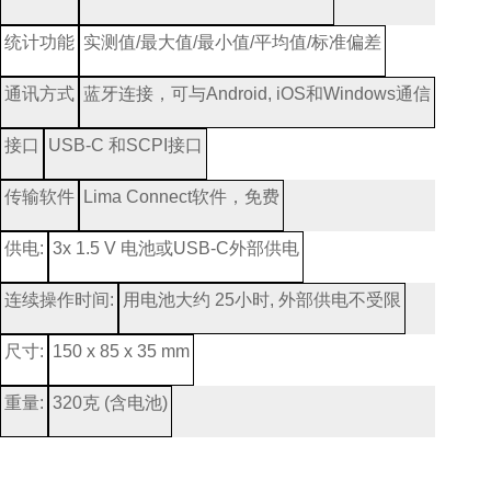
统计功能
实测值
/
最大值
/
最小值
/
平均值
/
标准偏差
通讯方式
蓝牙连接，可与
Android, iOS
和
Windows
通信
接口
USB-C
和
SCPI
接口
传输软件
Lima Connect
软件，免费
供电
:
3x 1.5 V
电池或
USB-C
外部供电
连续操作时间
:
用电池大约
25
小时
,
外部供电不受限
尺寸
:
150 x 85 x 35 mm
重量
:
320
克
(
含电池
)