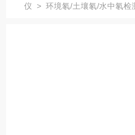
仪
>
环境氡/土壤氡/水中氡检
式闪烁室法测氡仪（包邮）