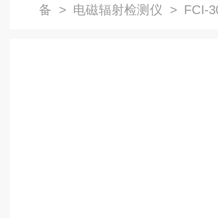
备
>
电磁辐射检测仪
> FCI
仪（5G基站）