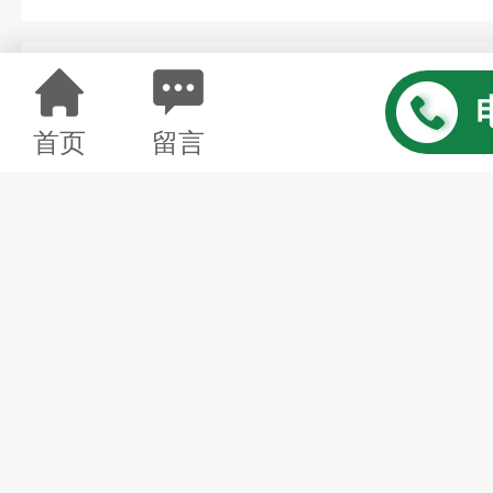
详情介绍
首页
留言
JF150个人辐射剂量报警仪（顺
JF150型个人辐射音响仪是一
来测量X、γ射线辐射场的强弱，
照、X、γ射线无损探伤、X射线
疗等领域中工作人员的辐射监