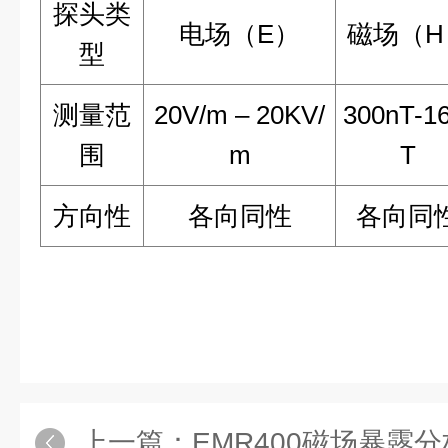
探头类
电场（E）
磁场（H
型
测量范
20V/m – 20KV/
300nT-1
围
m
T
方向性
各向同性
各向同
上一篇：
EMR400磁场暴露分