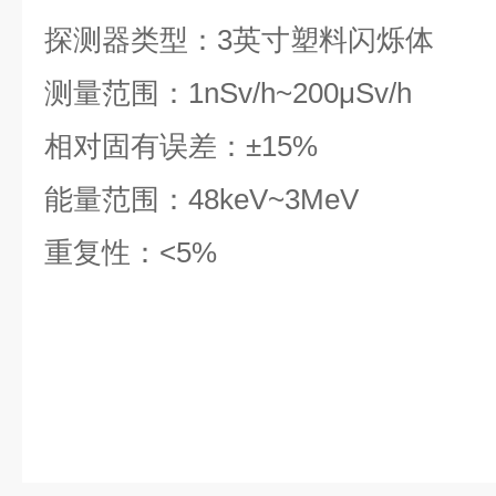
探测器类型：3英寸塑料闪烁体
测量范围：1nSv/h~200μSv/h
相对固有误差：±15%
能量范围：48keV~3MeV
重复性：<5%