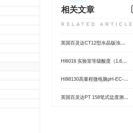
相关文章
RELATED ARTICL
英国百灵达CT12型水晶版浊度检测仪（PTH090）
HI6016 实验室等级酸度（1.679 pH）标准缓冲液
HI98130高量程微电脑pH-EC-TDS-℃测定仪
英国百灵达PT 158笔式盐度测量仪（包邮）