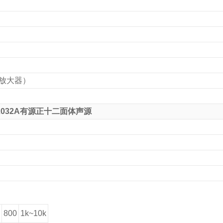
置放大器）
2032A
有源正十二面体声源
800
1k~10k