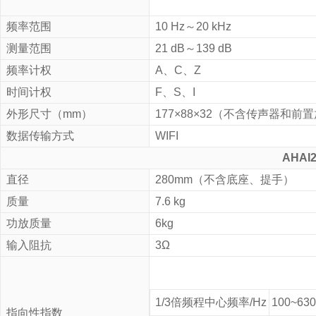
频率范围
10 Hz～20 kHz
测量范围
21 dB～139 dB
频率计权
A、C、Z
时间计权
F、S、I
外形尺寸（mm）
177×88×32（不含传声器和前
数据传输方式
WIFI
AHAI
直径
280mm
（不含底座、提手）
质量
7.6
kg
功放质量
6kg
输入阻抗
3
Ω
1/3
倍频程中心频率
/Hz
100~630
指向性指数