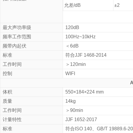
允差
/dB
±2
最大声功率级
120dB
频率工作范围
100Hz
~
10kHz
频带内起伏
＜
6dB
标准
符合
JJF 1468-2014
工作时间
＞
120min
控制
WIFI
体积
550×184×224 mm
质量
14kg
工作时间
＞
90min
计量特性
JJF 1652-2017
标准
符合
ISO 140
、
GB/T 19889.6-2