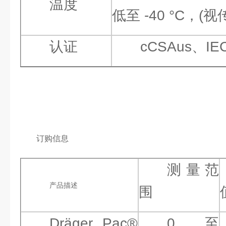
温度
低至 -40 °C，
认证
cCSAus、IE
订购信息
测量范
产品描述
围
Dräger Pac®
0 至