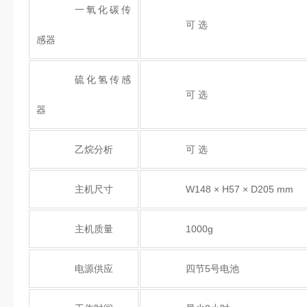
一氧化碳传
可 选
感器
硫化氢传感
可 选
器
乙烷分析
可 选
主机尺寸
W148 × H57 × D205 mm
主机质量
1000g
电源供应
四节5号电池