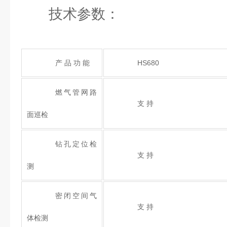
技术参数：
产 品 功 能
HS680
燃气管网路
支 持
面巡检
钻孔定位检
支 持
测
密闭空间气
支 持
体检测