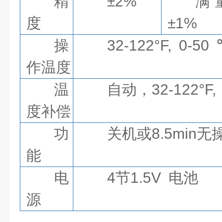
精
±2%
满
度
±1%
操
32-122°F, 0-50
作温度
温
自动，32-122°F,
度补偿
功
关机或8.5mi
能
电
4节1.5V 电池
源