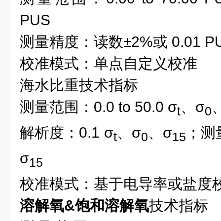
PUS
测量精度：
读数
±2%
或
0.01 
校准模式：单点
自定义校准
海水比重
技术指标
测量范围
：
0.0 to 50.0 σ
、σ
t
0
解析度：
0.
1 σ
、σ
、σ
；
测
t
0
15
σ
15
校准模式：基于电导率或盐度
溶解氧&饱和溶解氧
技术指标