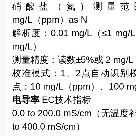
硝酸盐（氮）测量范
mg/L（ppm）as N
解析度：
0.01 mg/L（≤1 mg
mg/L）
测量精度
：
读数
±5
%
或
2 mg/L
校准模式：
1、2
点自动识别
点：
10
mg/L（ppm）
、100
m
电导率
EC
技术指标
0.0 to 200.0 m
S/cm（
无温度
to 400.0 m
S/cm
）