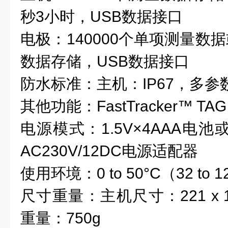
秒
3
小时，
USB
数据接口
电极：
1
40000
个单项测量数据
数据存储
，
USB
数据接口
防水标准：主机：
IP67
，多参
其他功能
：
FastTracker™ TAG
电源模式：
1.5V×4AAA
电池
AC230V/12DC
电源适配器
使用环境：
0 to 50
°C
（32 to 
尺寸重量：
主机尺寸：
221
x 
重量：
750
g