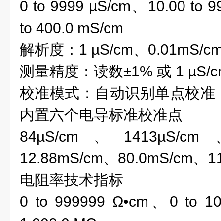
0 to 9999
µS/cm
、10.00 to 9
to 400.0
m
S/cm
解析度
：
1
µS/cm、
0.0
1
m
S/c
测量精度
：
读数
±1
%
或
1
µS/
校准模式
：
自动识别单点校准
内置六个电导标准校准点
84
µS/cm
、1413
µS/cm
、
12.88
mS/cm
、80.0
mS/cm
、11
电阻率
技术指标
0 to 999999 Ω•cm
、
0 to 1